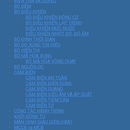
BIẾN TẦN VÀ SERVO
BỘ ĐẾM
BỘ ĐIỀU KHIỂN
BỘ ĐIỀU KHIỂN ĐỘNG CƠ
BỘ ĐIỀU KHIỂN LẬP TRÌNH
ĐIỀU KHIỂN MỨC NƯỚC
ĐIỀU KHIỂN NHIỆT ĐỘ, ĐỘ ẨM
BỘ ĐỊNH THỜI GIAN
BỘ ĐO XUNG TÍN HIỆU
BỘ HIỂN THỊ
BỘ MÃ HÓA XUNG
BỘ MÃ HÓA VÒNG QUAY
BỘ NGUỒN DC
CẢM BIẾN
CẢM BIẾN AN TOÀN
CẢM BIẾN ĐIỆN DUNG
CẢM BIẾN QUANG
CẢM BIẾN SIÊU ÂM VÀ ÁP SUẤT
CẢM BIẾN TIỆM CẬN
CẢM BIẾN TỪ
CÔNG TẮC HÀNH TRÌNH
KHỞI ĐỘNG TỪ
MÀN HÌNH GIAO DIỆN (HMI)
MCCB và MCB