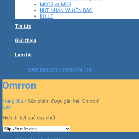
MCCB và MCB
NÚT NHẤN VÀ ĐÈN BÁO
RƠ LE
Tin tức
Giới thiệu
Liên hệ
0903.840.577 | 0938.774.115
Omrron
Trang chủ
/
Sản phẩm được gắn thẻ “Omrron”
Lọc
Hiển thị kết quả duy nhất