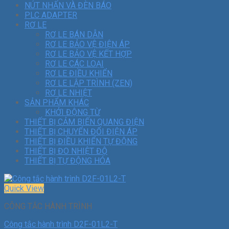
NÚT NHẤN VÀ ĐÈN BÁO
PLC ADAPTER
RƠ LE
RƠ LE BÁN DẪN
RƠ LE BẢO VỆ ĐIỆN ÁP
RƠ LE BẢO VỆ KẾT HỢP
RƠ LE CÁC LOẠI
RƠ LE ĐIỀU KHIỂN
RƠ LE LẬP TRÌNH (ZEN)
RƠ LE NHIỆT
SẢN PHẨM KHÁC
KHỞI ĐỘNG TỪ
THIẾT BỊ CẢM BIẾN QUANG ĐIỆN
THIẾT BỊ CHUYỂN ĐỔI ĐIỆN ÁP
THIẾT BỊ ĐIỀU KHIỂN TỰ ĐỘNG
THIẾT BỊ ĐO NHIỆT ĐỘ
THIẾT BỊ TỰ ĐỘNG HÓA
Quick View
CÔNG TẮC HÀNH TRÌNH
Công tắc hành trình D2F-01L2-T