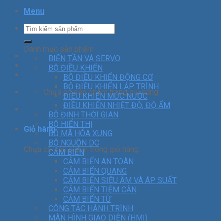
Menu
Danh mục sản phẩm
BIẾN TẦN VÀ SERVO
BỘ ĐIỀU KHIỂN
BỘ ĐIỀU KHIỂN ĐỘNG CƠ
BỘ ĐIỀU KHIỂN LẬP TRÌNH
Chưa có sản phẩm trong giỏ hàng.
ĐIỀU KHIỂN MỨC NƯỚC
ĐIỀU KHIỂN NHIỆT ĐỘ, ĐỘ ẨM
BỘ ĐỊNH THỜI GIAN
BỘ HIỂN THỊ
Giỏ hàng
BỘ MÃ HÓA XUNG
BỘ NGUỒN DC
Chưa có sản phẩm trong giỏ hàng.
CẢM BIẾN
CẢM BIẾN AN TOÀN
CẢM BIẾN QUANG
CẢM BIẾN SIÊU ÂM VÀ ÁP SUẤT
CẢM BIẾN TIỆM CẬN
CẢM BIẾN TỪ
CÔNG TẮC HÀNH TRÌNH
MÀN HÌNH GIAO DIỆN (HMI)