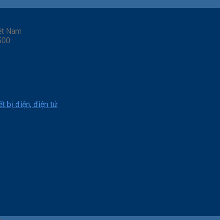
ệt Nam
500
t bị điện, điện tử