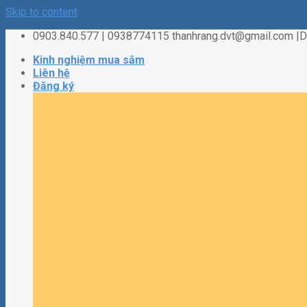
Skip to content
0903.840.577 | 0938774115 thanhrang.dvt@gmail.com 
Kinh nghiệm mua sắm
Liên hệ
Đăng ký