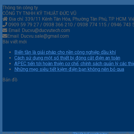
Thông tin công ty
CÔNG TY TNHH KỸ THUẬT ĐỨC VŨ
Địa chỉ: 339/11 Kênh Tân Hóa, Phường Tân Phú, TP. HCM. Vi
0909 59 79 27 / 0938 366 210 / 0938 774 115 / 0946 743 
Email: Ducvu@ducvutech.com
Email: Ducvu.sale@gmail.com
Bài viết mới
Biến tần là giải pháp cho nền công nghiệp dầu khí
Cách sử dụng một số thiết bị đóng cắt điện an toàn
APEC tiến tới hoàn thiện cơ chế, chính sách quản lý các thiế
Những mẹo siêu tiết kiệm điện bạn không nên bỏ qua
Bản đồ