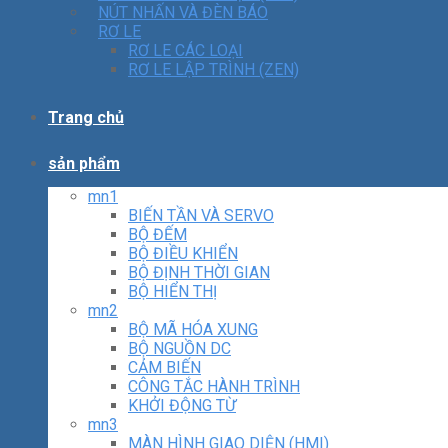
NÚT NHẤN VÀ ĐÈN BÁO
RƠ LE
RƠ LE CÁC LOẠI
RƠ LE LẬP TRÌNH (ZEN)
Trang chủ
sản phẩm
mn1
BIẾN TẦN VÀ SERVO
BỘ ĐẾM
BỘ ĐIỀU KHIỂN
BỘ ĐỊNH THỜI GIAN
BỘ HIỂN THỊ
mn2
BỘ MÃ HÓA XUNG
BỘ NGUỒN DC
CẢM BIẾN
CÔNG TẮC HÀNH TRÌNH
KHỞI ĐỘNG TỪ
mn3
MÀN HÌNH GIAO DIỆN (HMI)