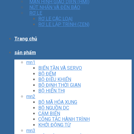
MÀN HÌNH GIAO DIỆN (HMI)
NÚT NHẤN VÀ ĐÈN BÁO
RƠ LE
RƠ LE CÁC LOẠI
RƠ LE LẬP TRÌNH (ZEN)
Trang chủ
sản phẩm
mn1
BIẾN TẦN VÀ SERVO
BỘ ĐẾM
BỘ ĐIỀU KHIỂN
BỘ ĐỊNH THỜI GIAN
BỘ HIỂN THỊ
mn2
BỘ MÃ HÓA XUNG
BỘ NGUỒN DC
CẢM BIẾN
CÔNG TẮC HÀNH TRÌNH
KHỞI ĐỘNG TỪ
mn3