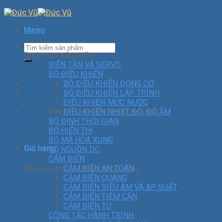
Menu
Danh mục sản phẩm
BIẾN TẦN VÀ SERVO
BỘ ĐIỀU KHIỂN
BỘ ĐIỀU KHIỂN ĐỘNG CƠ
BỘ ĐIỀU KHIỂN LẬP TRÌNH
ĐIỀU KHIỂN MỨC NƯỚC
Chưa có sản phẩm trong giỏ hàng.
ĐIỀU KHIỂN NHIỆT ĐỘ, ĐỘ ẨM
BỘ ĐỊNH THỜI GIAN
BỘ HIỂN THỊ
BỘ MÃ HÓA XUNG
Giỏ hàng
BỘ NGUỒN DC
CẢM BIẾN
CẢM BIẾN AN TOÀN
Chưa có sản phẩm trong giỏ hàng.
CẢM BIẾN QUANG
CẢM BIẾN SIÊU ÂM VÀ ÁP SUẤT
CẢM BIẾN TIỆM CẬN
CẢM BIẾN TỪ
CÔNG TẮC HÀNH TRÌNH