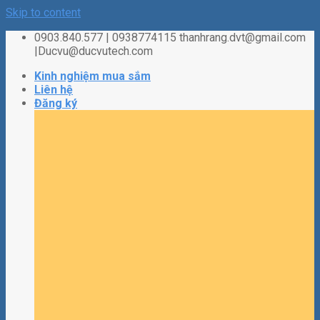
Skip to content
0903.840.577 | 0938774115 thanhrang.dvt@gmail.com
|Ducvu@ducvutech.com
Kinh nghiệm mua sắm
Liên hệ
Đăng ký