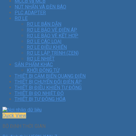
MCCB và MCB
NÚT NHẤN VÀ ĐÈN BÁO
PLC ADAPTER
RƠ LE
RƠ LE BÁN DẪN
RƠ LE BẢO VỆ ĐIỆN ÁP
RƠ LE BẢO VỆ KẾT HỢP
RƠ LE CÁC LOẠI
RƠ LE ĐIỀU KHIỂN
RƠ LE LẬP TRÌNH (ZEN)
RƠ LE NHIỆT
SẢN PHẨM KHÁC
KHỞI ĐỘNG TỪ
THIẾT BỊ CẢM BIẾN QUANG ĐIỆN
THIẾT BỊ CHUYỂN ĐỔI ĐIỆN ÁP
THIẾT BỊ ĐIỀU KHIỂN TỰ ĐỘNG
THIẾT BỊ ĐO NHIỆT ĐỘ
THIẾT BỊ TỰ ĐỘNG HÓA
Quick View
BỘ ĐỊNH THỜI GIAN