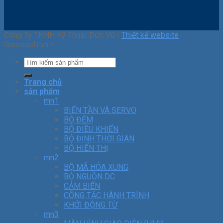
Công Ty TNHH Kỹ Thuật Đức Vũ |
Thiết kế website
Greensoft.vn -
Trang chủ
sản phẩm
mn1
BIẾN TẦN VÀ SERVO
BỘ ĐẾM
BỘ ĐIỀU KHIỂN
BỘ ĐỊNH THỜI GIAN
BỘ HIỂN THỊ
mn2
BỘ MÃ HÓA XUNG
BỘ NGUỒN DC
CẢM BIẾN
CÔNG TẮC HÀNH TRÌNH
KHỞI ĐỘNG TỪ
mn3