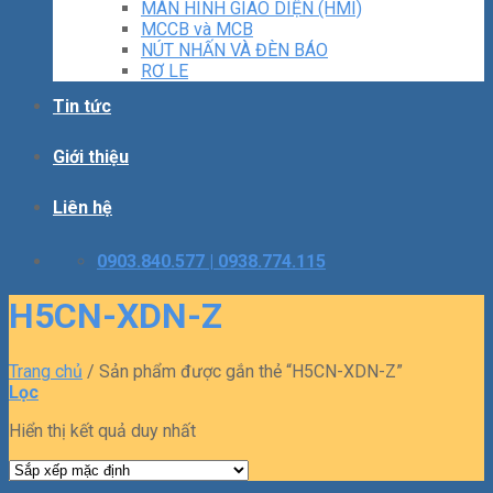
MÀN HÌNH GIAO DIỆN (HMI)
MCCB và MCB
NÚT NHẤN VÀ ĐÈN BÁO
RƠ LE
Tin tức
Giới thiệu
Liên hệ
0903.840.577 | 0938.774.115
H5CN-XDN-Z
Trang chủ
/
Sản phẩm được gắn thẻ “H5CN-XDN-Z”
Lọc
Hiển thị kết quả duy nhất