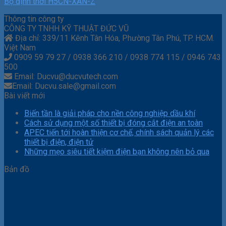
Bộ định thời H5CN-XAN-Z
Thông tin công ty
CÔNG TY TNHH KỸ THUẬT ĐỨC VŨ
Địa chỉ: 339/11 Kênh Tân Hóa, Phường Tân Phú, TP. HCM.
Việt Nam
0909 59 79 27 / 0938 366 210 / 0938 774 115 / 0946 743
500
Email: Ducvu@ducvutech.com
Email: Ducvu.sale@gmail.com
Bài viết mới
Biến tần là giải pháp cho nền công nghiệp dầu khí
Cách sử dụng một số thiết bị đóng cắt điện an toàn
APEC tiến tới hoàn thiện cơ chế, chính sách quản lý các
thiết bị điện, điện tử
Những mẹo siêu tiết kiệm điện bạn không nên bỏ qua
Bản đồ