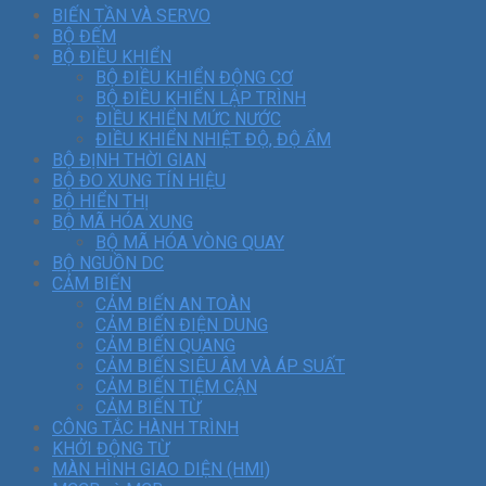
BIẾN TẦN VÀ SERVO
BỘ ĐẾM
BỘ ĐIỀU KHIỂN
BỘ ĐIỀU KHIỂN ĐỘNG CƠ
BỘ ĐIỀU KHIỂN LẬP TRÌNH
ĐIỀU KHIỂN MỨC NƯỚC
ĐIỀU KHIỂN NHIỆT ĐỘ, ĐỘ ẨM
BỘ ĐỊNH THỜI GIAN
BỘ ĐO XUNG TÍN HIỆU
BỘ HIỂN THỊ
BỘ MÃ HÓA XUNG
BỘ MÃ HÓA VÒNG QUAY
BỘ NGUỒN DC
CẢM BIẾN
CẢM BIẾN AN TOÀN
CẢM BIẾN ĐIỆN DUNG
CẢM BIẾN QUANG
CẢM BIẾN SIÊU ÂM VÀ ÁP SUẤT
CẢM BIẾN TIỆM CẬN
CẢM BIẾN TỪ
CÔNG TẮC HÀNH TRÌNH
KHỞI ĐỘNG TỪ
MÀN HÌNH GIAO DIỆN (HMI)