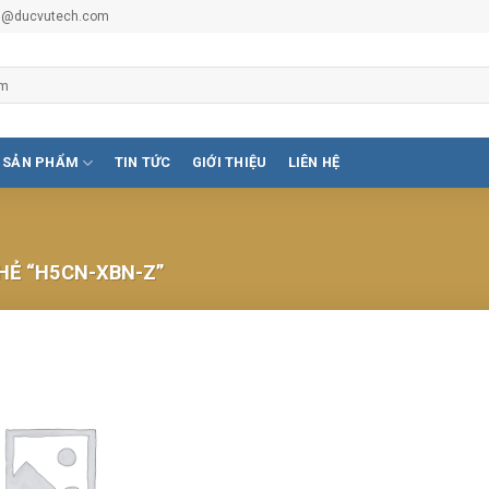
vu@ducvutech.com
SẢN PHẨM
TIN TỨC
GIỚI THIỆU
LIÊN HỆ
Ẻ “H5CN-XBN-Z”