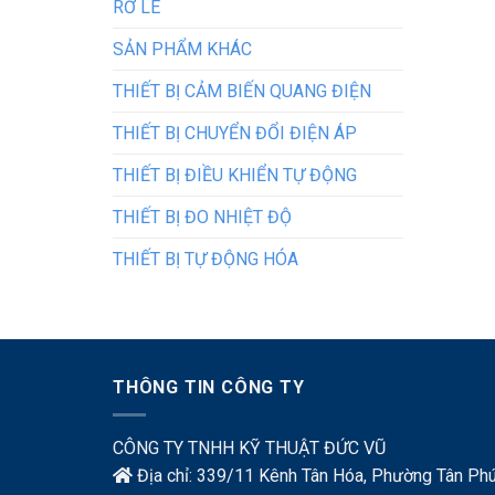
RƠ LE
SẢN PHẨM KHÁC
THIẾT BỊ CẢM BIẾN QUANG ĐIỆN
THIẾT BỊ CHUYỂN ĐỔI ĐIỆN ÁP
THIẾT BỊ ĐIỀU KHIỂN TỰ ĐỘNG
THIẾT BỊ ĐO NHIỆT ĐỘ
THIẾT BỊ TỰ ĐỘNG HÓA
THÔNG TIN CÔNG TY
CÔNG TY TNHH KỸ THUẬT ĐỨC VŨ
Địa chỉ: 339/11 Kênh Tân Hóa, Phường Tân Phú