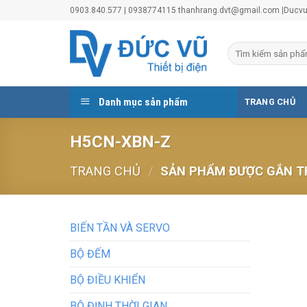
Skip
0903.840.577 | 0938774115 thanhrang.dvt@gmail.com |Duc
to
content
Danh mục sản phẩm
TRANG CHỦ
H5CN-XBN-Z
TRANG CHỦ
/
SẢN PHẨM ĐƯỢC GẮN TH
BIẾN TẦN VÀ SERVO
BỘ ĐẾM
BỘ ĐIỀU KHIỂN
BỘ ĐỊNH THỜI GIAN