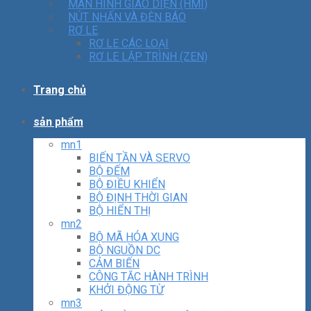
MÀN HÌNH GIAO DIỆN (HMI)
NÚT NHẤN VÀ ĐÈN BÁO
RƠ LE
RƠ LE CÁC LOẠI
RƠ LE LẬP TRÌNH (ZEN)
Trang chủ
sản phẩm
mn1
BIẾN TẦN VÀ SERVO
BỘ ĐẾM
BỘ ĐIỀU KHIỂN
BỘ ĐỊNH THỜI GIAN
BỘ HIỂN THỊ
mn2
BỘ MÃ HÓA XUNG
BỘ NGUỒN DC
CẢM BIẾN
CÔNG TẮC HÀNH TRÌNH
KHỞI ĐỘNG TỪ
mn3