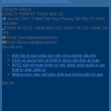
Bộ ổn nhiệt Omron E5CC-RX3A5M-000
Thông tin công ty
CÔNG TY TNHH KỸ THUẬT ĐỨC VŨ
Địa chỉ: 339/11 Kênh Tân Hóa, Phường Tân Phú, TP. HCM.
Việt Nam
0909 59 79 27 / 0938 366 210 / 0938 774 115 / 0946 743
500
Email: Ducvu@ducvutech.com
Email: Ducvu.sale@gmail.com
Bài viết mới
Biến tần là giải pháp cho nền công nghiệp dầu khí
Cách sử dụng một số thiết bị đóng cắt điện an toàn
APEC tiến tới hoàn thiện cơ chế, chính sách quản lý các
thiết bị điện, điện tử
Những mẹo siêu tiết kiệm điện bạn không nên bỏ qua
Bản đồ