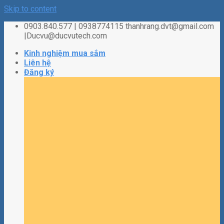
Skip to content
0903.840.577 | 0938774115 thanhrang.dvt@gmail.com
|Ducvu@ducvutech.com
Kinh nghiệm mua sắm
Liên hệ
Đăng ký