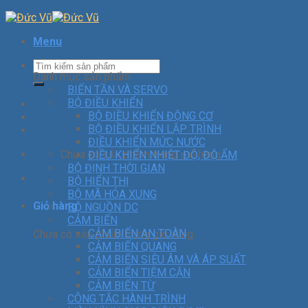
Menu
Danh mục sản phẩm
BIẾN TẦN VÀ SERVO
BỘ ĐIỀU KHIỂN
BỘ ĐIỀU KHIỂN ĐỘNG CƠ
BỘ ĐIỀU KHIỂN LẬP TRÌNH
ĐIỀU KHIỂN MỨC NƯỚC
Chưa có sản phẩm trong giỏ hàng.
ĐIỀU KHIỂN NHIỆT ĐỘ, ĐỘ ẨM
BỘ ĐỊNH THỜI GIAN
BỘ HIỂN THỊ
BỘ MÃ HÓA XUNG
Giỏ hàng
BỘ NGUỒN DC
CẢM BIẾN
CẢM BIẾN AN TOÀN
Chưa có sản phẩm trong giỏ hàng.
CẢM BIẾN QUANG
CẢM BIẾN SIÊU ÂM VÀ ÁP SUẤT
CẢM BIẾN TIỆM CẬN
CẢM BIẾN TỪ
CÔNG TẮC HÀNH TRÌNH