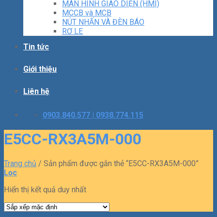
MÀN HÌNH GIAO DIỆN (HMI)
MCCB và MCB
NÚT NHẤN VÀ ĐÈN BÁO
RƠ LE
Tin tức
Giới thiệu
Liên hệ
0903.840.577 | 0938.774.115
E5CC-RX3A5M-000
Trang chủ
/
Sản phẩm được gắn thẻ “E5CC-RX3A5M-000”
Lọc
Hiển thị kết quả duy nhất