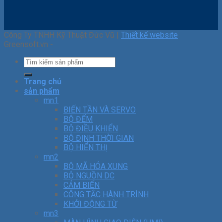
Công Ty TNHH Kỹ Thuật Đức Vũ |
Thiết kế website
Greensoft.vn -
Trang chủ
sản phẩm
mn1
BIẾN TẦN VÀ SERVO
BỘ ĐẾM
BỘ ĐIỀU KHIỂN
BỘ ĐỊNH THỜI GIAN
BỘ HIỂN THỊ
mn2
BỘ MÃ HÓA XUNG
BỘ NGUỒN DC
CẢM BIẾN
CÔNG TẮC HÀNH TRÌNH
KHỞI ĐỘNG TỪ
mn3