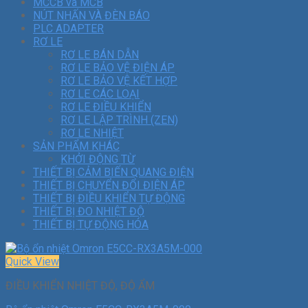
MCCB và MCB
NÚT NHẤN VÀ ĐÈN BÁO
PLC ADAPTER
RƠ LE
RƠ LE BÁN DẪN
RƠ LE BẢO VỆ ĐIỆN ÁP
RƠ LE BẢO VỆ KẾT HỢP
RƠ LE CÁC LOẠI
RƠ LE ĐIỀU KHIỂN
RƠ LE LẬP TRÌNH (ZEN)
RƠ LE NHIỆT
SẢN PHẨM KHÁC
KHỞI ĐỘNG TỪ
THIẾT BỊ CẢM BIẾN QUANG ĐIỆN
THIẾT BỊ CHUYỂN ĐỔI ĐIỆN ÁP
THIẾT BỊ ĐIỀU KHIỂN TỰ ĐỘNG
THIẾT BỊ ĐO NHIỆT ĐỘ
THIẾT BỊ TỰ ĐỘNG HÓA
Quick View
ĐIỀU KHIỂN NHIỆT ĐỘ, ĐỘ ẨM