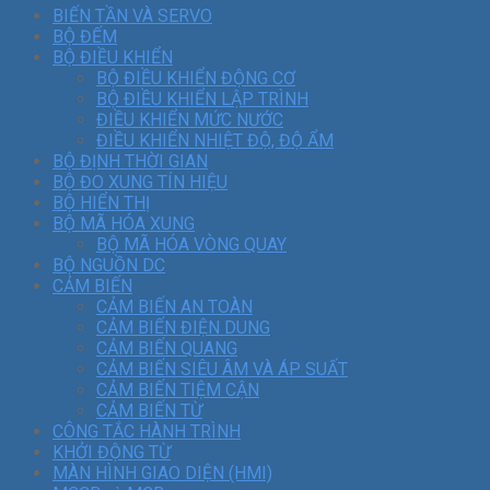
BIẾN TẦN VÀ SERVO
BỘ ĐẾM
BỘ ĐIỀU KHIỂN
BỘ ĐIỀU KHIỂN ĐỘNG CƠ
BỘ ĐIỀU KHIỂN LẬP TRÌNH
ĐIỀU KHIỂN MỨC NƯỚC
ĐIỀU KHIỂN NHIỆT ĐỘ, ĐỘ ẨM
BỘ ĐỊNH THỜI GIAN
BỘ ĐO XUNG TÍN HIỆU
BỘ HIỂN THỊ
BỘ MÃ HÓA XUNG
BỘ MÃ HÓA VÒNG QUAY
BỘ NGUỒN DC
CẢM BIẾN
CẢM BIẾN AN TOÀN
CẢM BIẾN ĐIỆN DUNG
CẢM BIẾN QUANG
CẢM BIẾN SIÊU ÂM VÀ ÁP SUẤT
CẢM BIẾN TIỆM CẬN
CẢM BIẾN TỪ
CÔNG TẮC HÀNH TRÌNH
KHỞI ĐỘNG TỪ
MÀN HÌNH GIAO DIỆN (HMI)