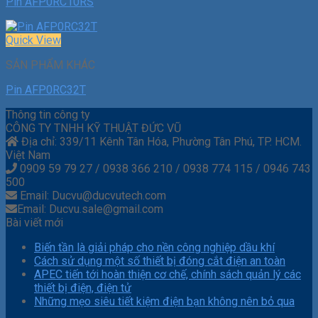
Pin AFP0RC10RS
Quick View
SẢN PHẨM KHÁC
Pin AFP0RC32T
Thông tin công ty
CÔNG TY TNHH KỸ THUẬT ĐỨC VŨ
Địa chỉ: 339/11 Kênh Tân Hóa, Phường Tân Phú, TP. HCM.
Việt Nam
0909 59 79 27 / 0938 366 210 / 0938 774 115 / 0946 743
500
Email: Ducvu@ducvutech.com
Email: Ducvu.sale@gmail.com
Bài viết mới
Biến tần là giải pháp cho nền công nghiệp dầu khí
Cách sử dụng một số thiết bị đóng cắt điện an toàn
APEC tiến tới hoàn thiện cơ chế, chính sách quản lý các
thiết bị điện, điện tử
Những mẹo siêu tiết kiệm điện bạn không nên bỏ qua