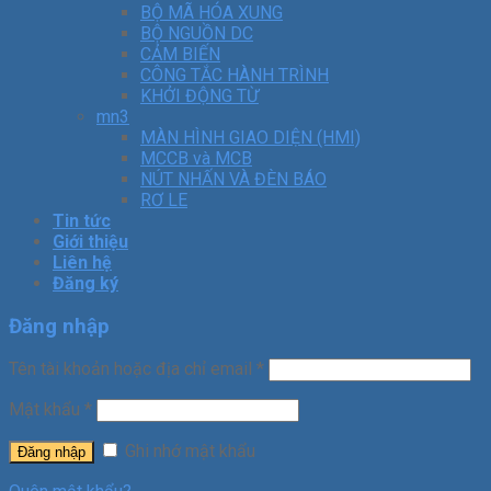
BỘ MÃ HÓA XUNG
BỘ NGUỒN DC
CẢM BIẾN
CÔNG TẮC HÀNH TRÌNH
KHỞI ĐỘNG TỪ
mn3
MÀN HÌNH GIAO DIỆN (HMI)
MCCB và MCB
NÚT NHẤN VÀ ĐÈN BÁO
RƠ LE
Tin tức
Giới thiệu
Liên hệ
Đăng ký
Đăng nhập
Tên tài khoản hoặc địa chỉ email
*
Mật khẩu
*
Ghi nhớ mật khẩu
Đăng nhập