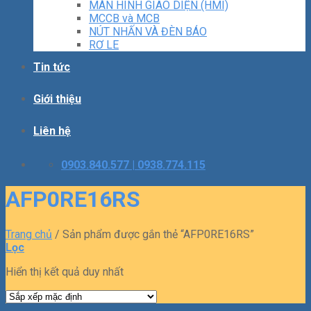
MÀN HÌNH GIAO DIỆN (HMI)
MCCB và MCB
NÚT NHẤN VÀ ĐÈN BÁO
RƠ LE
Tin tức
Giới thiệu
Liên hệ
0903.840.577 | 0938.774.115
AFP0RE16RS
Trang chủ
/
Sản phẩm được gắn thẻ “AFP0RE16RS”
Lọc
Hiển thị kết quả duy nhất