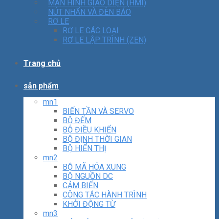
MÀN HÌNH GIAO DIỆN (HMI)
NÚT NHẤN VÀ ĐÈN BÁO
RƠ LE
RƠ LE CÁC LOẠI
RƠ LE LẬP TRÌNH (ZEN)
Trang chủ
sản phẩm
mn1
BIẾN TẦN VÀ SERVO
BỘ ĐẾM
BỘ ĐIỀU KHIỂN
BỘ ĐỊNH THỜI GIAN
BỘ HIỂN THỊ
mn2
BỘ MÃ HÓA XUNG
BỘ NGUỒN DC
CẢM BIẾN
CÔNG TẮC HÀNH TRÌNH
KHỞI ĐỘNG TỪ
mn3