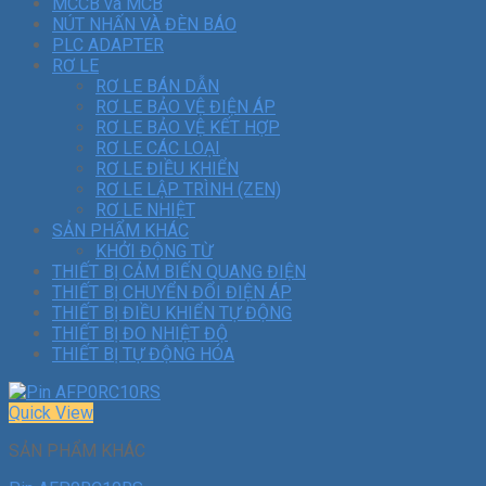
MCCB và MCB
NÚT NHẤN VÀ ĐÈN BÁO
PLC ADAPTER
RƠ LE
RƠ LE BÁN DẪN
RƠ LE BẢO VỆ ĐIỆN ÁP
RƠ LE BẢO VỆ KẾT HỢP
RƠ LE CÁC LOẠI
RƠ LE ĐIỀU KHIỂN
RƠ LE LẬP TRÌNH (ZEN)
RƠ LE NHIỆT
SẢN PHẨM KHÁC
KHỞI ĐỘNG TỪ
THIẾT BỊ CẢM BIẾN QUANG ĐIỆN
THIẾT BỊ CHUYỂN ĐỔI ĐIỆN ÁP
THIẾT BỊ ĐIỀU KHIỂN TỰ ĐỘNG
THIẾT BỊ ĐO NHIỆT ĐỘ
THIẾT BỊ TỰ ĐỘNG HÓA
Quick View
SẢN PHẨM KHÁC