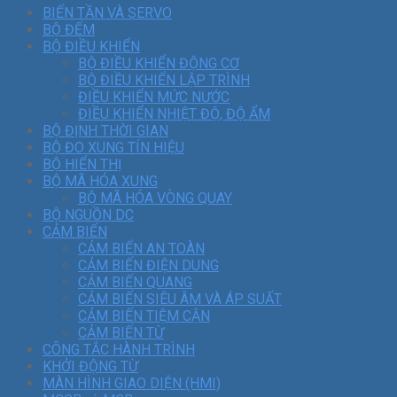
BIẾN TẦN VÀ SERVO
BỘ ĐẾM
BỘ ĐIỀU KHIỂN
BỘ ĐIỀU KHIỂN ĐỘNG CƠ
BỘ ĐIỀU KHIỂN LẬP TRÌNH
ĐIỀU KHIỂN MỨC NƯỚC
ĐIỀU KHIỂN NHIỆT ĐỘ, ĐỘ ẨM
BỘ ĐỊNH THỜI GIAN
BỘ ĐO XUNG TÍN HIỆU
BỘ HIỂN THỊ
BỘ MÃ HÓA XUNG
BỘ MÃ HÓA VÒNG QUAY
BỘ NGUỒN DC
CẢM BIẾN
CẢM BIẾN AN TOÀN
CẢM BIẾN ĐIỆN DUNG
CẢM BIẾN QUANG
CẢM BIẾN SIÊU ÂM VÀ ÁP SUẤT
CẢM BIẾN TIỆM CẬN
CẢM BIẾN TỪ
CÔNG TẮC HÀNH TRÌNH
KHỞI ĐỘNG TỪ
MÀN HÌNH GIAO DIỆN (HMI)