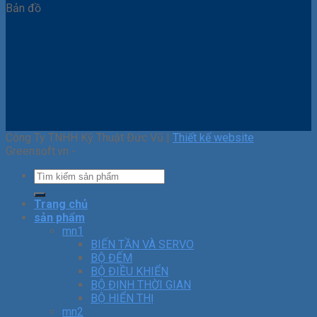
Bản đồ
Công Ty TNHH Kỹ Thuật Đức Vũ |
Thiết kế website
Greensoft.vn -
Trang chủ
sản phẩm
mn1
BIẾN TẦN VÀ SERVO
BỘ ĐẾM
BỘ ĐIỀU KHIỂN
BỘ ĐỊNH THỜI GIAN
BỘ HIỂN THỊ
mn2