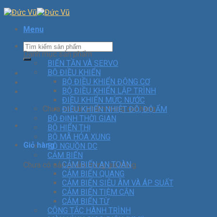
Menu
Danh mục sản phẩm
BIẾN TẦN VÀ SERVO
BỘ ĐIỀU KHIỂN
BỘ ĐIỀU KHIỂN ĐỘNG CƠ
BỘ ĐIỀU KHIỂN LẬP TRÌNH
ĐIỀU KHIỂN MỨC NƯỚC
Chưa có sản phẩm trong giỏ hàng.
ĐIỀU KHIỂN NHIỆT ĐỘ, ĐỘ ẨM
BỘ ĐỊNH THỜI GIAN
BỘ HIỂN THỊ
BỘ MÃ HÓA XUNG
Giỏ hàng
BỘ NGUỒN DC
CẢM BIẾN
CẢM BIẾN AN TOÀN
Chưa có sản phẩm trong giỏ hàng.
CẢM BIẾN QUANG
CẢM BIẾN SIÊU ÂM VÀ ÁP SUẤT
CẢM BIẾN TIỆM CẬN
CẢM BIẾN TỪ
CÔNG TẮC HÀNH TRÌNH