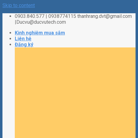
Skip to content
0903.840.577 | 0938774115 thanhrang.dvt@gmail.com
|Ducvu@ducvutech.com
Kinh nghiệm mua sắm
Liên hệ
Đăng ký