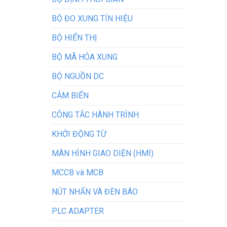
BỘ ĐO XUNG TÍN HIỆU
BỘ HIỂN THỊ
BỘ MÃ HÓA XUNG
BỘ NGUỒN DC
CẢM BIẾN
CÔNG TẮC HÀNH TRÌNH
KHỞI ĐỘNG TỪ
MÀN HÌNH GIAO DIỆN (HMI)
MCCB và MCB
NÚT NHẤN VÀ ĐÈN BÁO
PLC ADAPTER