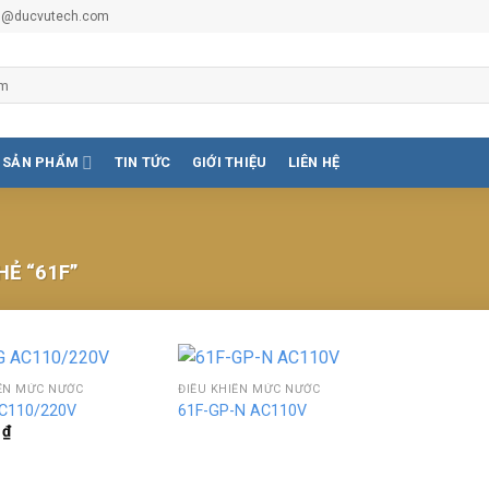
vu@ducvutech.com
SẢN PHẨM
TIN TỨC
GIỚI THIỆU
LIÊN HỆ
Ẻ “61F”
IỂN MỨC NƯỚC
ĐIỀU KHIỂN MỨC NƯỚC
AC110/220V
61F-GP-N AC110V
0
₫