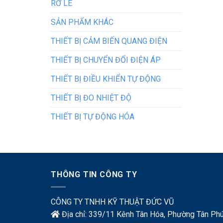
RƠ LE
SẢN PHẨM KHÁC
THIẾT BỊ CẢM BIẾN QUANG ĐIỆN
THIẾT BỊ CHUYỂN ĐỔI ĐIỆN ÁP
THIẾT BỊ ĐIỀU KHIỂN TỰ ĐỘNG
THIẾT BỊ ĐO NHIỆT ĐỘ
THIẾT BỊ TỰ ĐỘNG HÓA
THÔNG TIN CÔNG TY
CÔNG TY TNHH KỸ THUẬT ĐỨC VŨ
Địa chỉ: 339/11 Kênh Tân Hóa, Phường Tân Phú