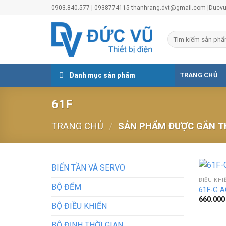
Skip
0903.840.577 | 0938774115 thanhrang.dvt@gmail.com |Duc
to
content
Danh mục sản phẩm
TRANG CHỦ
61F
TRANG CHỦ
/
SẢN PHẨM ĐƯỢC GẮN TH
BIẾN TẦN VÀ SERVO
ĐIỀU KH
BỘ ĐẾM
61F-G 
660.00
BỘ ĐIỀU KHIỂN
BỘ ĐỊNH THỜI GIAN